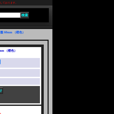
れしております。
 60mm （橙色）
mm （橙色）
。