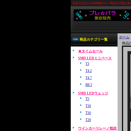
当店では主にLED関連のカー用品を可能な
ホーム
商品カテゴリ一覧
商品
★タイムセール
SMD LEDミニベース
T3
T4.2
T4.7
B8.5
SMD LEDウェッジ
T5
T10
T16
T20
ウインカーリレー／抵抗