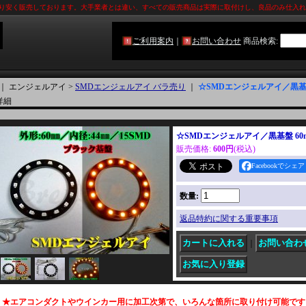
限り安く販売しております。大手業者とは違い、すべての販売商品は実際に取付けし、良品のみ仕­入
ご利用案内
｜
お問い合わせ
商品検索
:
｜ エンジェルアイ >
SMDエンジェルアイ バラ売り
｜
☆SMDエンジェルアイ／黒基盤
詳細
☆SMDエンジェルアイ／黒基盤 60
販売価格
:
600円
(税込)
Facebookでシェア
数量
:
返品特約に関する重要事項
｜
★エアコンダクトやウインカー用に加工次第で、いろんな箇所に取り付け可能です