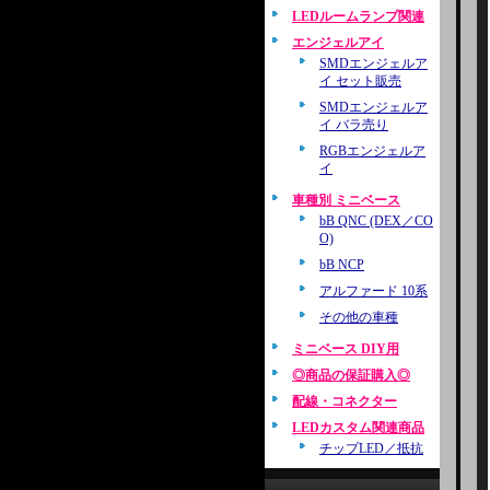
LEDルームランプ関連
エンジェルアイ
SMDエンジェルア
イ セット販売
SMDエンジェルア
イ バラ売り
RGBエンジェルア
イ
車種別 ミニベース
bB QNC (DEX／CO
O)
bB NCP
アルファード 10系
その他の車種
ミニベース DIY用
◎商品の保証購入◎
配線・コネクター
LEDカスタム関連商品
チップLED／抵抗