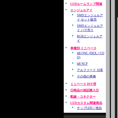
LEDルームランプ関連
エンジェルアイ
SMDエンジェルア
イ セット販売
SMDエンジェルア
イ バラ売り
RGBエンジェルア
イ
車種別 ミニベース
bB QNC (DEX／CO
O)
bB NCP
アルファード 10系
その他の車種
ミニベース DIY用
◎商品の保証購入◎
配線・コネクター
LEDカスタム関連商品
チップLED／抵抗