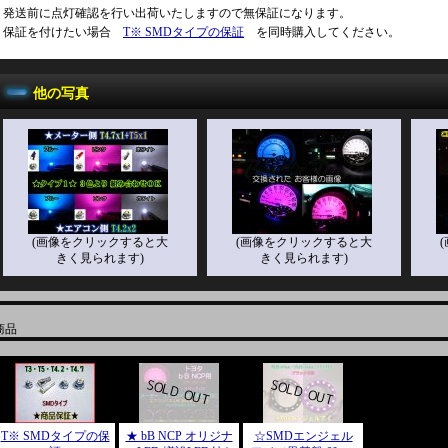
発送前に点灯確認を行い出荷いたしますので無保証になります。
保証を付けたい場合
T※ SMDタイプの保証
を同時購入してください。
他の写真
(画像をクリックすると大
(画像をクリックすると大
きく見られます)
きく見られます)
商品
T※ SMDタイプの保
★ bB NCP オリジナ
☆SMDエンジェル