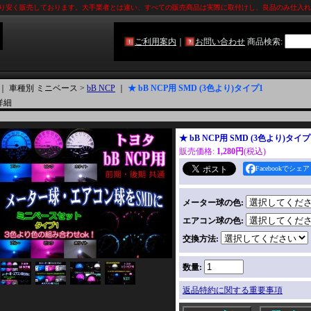
限り安く販売しております。大手業者とは違い、すべての販売商品は実際に取付けし、良品のみ仕­入
ご利用案内
｜
お問い合わせ
商品検索
:
｜ 車種別 ミニベース >
bB NCP
｜
★ bB NCP用 SMD (3色より)タイプ1
詳細
★ bB NCP用 SMD (3色より)タイプ
販売価格
:
1,280円
(税込)
Facebookでシェア
メーター球の色
:
エアコン球の色
:
交換方法
:
数量
:
返品特約に関する重要事項