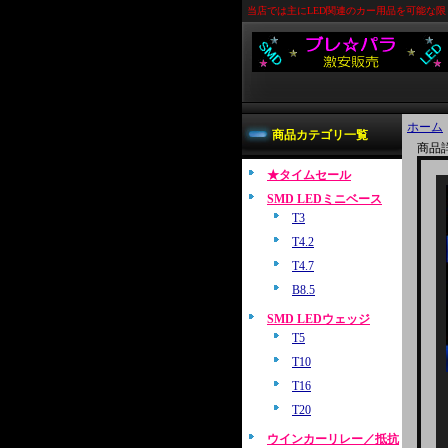
当店では主にLED関連のカー用品を可能な
ホーム
商品カテゴリ一覧
商品
★タイムセール
SMD LEDミニベース
T3
T4.2
T4.7
B8.5
SMD LEDウェッジ
T5
T10
T16
T20
ウインカーリレー／抵抗