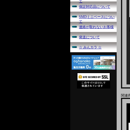
て
保証対応品について
SMDミニベースについ
て
連絡が取れないお客様
発送について
☆ みんカラ ☆
関連