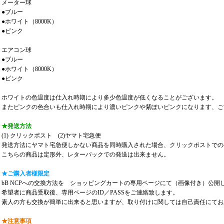
メーター球
●ブルー
●ホワイト（8000K）
●ピンク
エアコン球
●ブルー
●ホワイト（8000K）
●ピンク
ホワイトの色温度は仕入れ時期により多少色温度が低くなることがございます。
またピンクの色合いも仕入れ時期により濃いピンクや紫ぽいピンクになります、ご
★発送方法
(1) クリックポスト (2)ヤマト宅急便
発送方法にヤマト宅急便しかない商品を同時購入された場合、クリックポストでの
こちらの商品は定形外、レターパックでの発送は出来ません。
★ご購入者様限定
bB NCPへの交換方法を ショッピングカートの専用ページにて（画像付き）公開
希望者に商品受取後、専用ページのID／PASSをご連絡致します。
素人の方も交換が簡単に出来ると思いますが、取り付けに関しては自己責任にてお
★注意事項