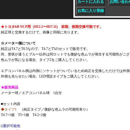
｜
★トヨタbB NCP用（H12.2〜H17.11) 前期、後期交換可能です。
純正球と交換するだけで、画像と同様に光ります。
☆メーター側について
純正はT4.7とT6.5なので、T4.7とT5のセットで販売です。
尚、形状が違うとブルー以外は同ロットでも微妙な色ムラが発生する可能性がござ
色ムラが気になる場合、タイプ2をご購入してください。
エアコンパネル側は内側にソケットがついているため純正を交換しただけでは外側
外側も光らせたい場合、LED増設タイプをご購入してください。
★販売商品
メーター球／エアコンパネル球 1台分
■セット内容
◆タイプ1
（純正タイプ／微妙な色ムラの可能性有り）
T4.7=1個 T5=1個 T4.2=2個
□選択可能色